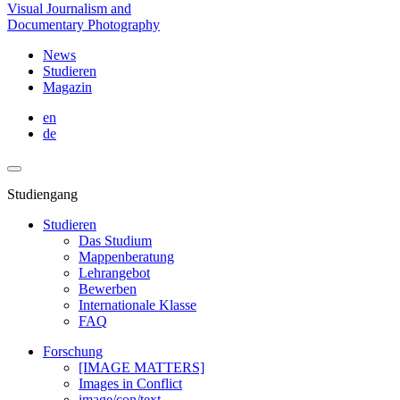
Visual Journalism and
Documentary Photography
News
Studieren
Magazin
en
de
Studiengang
Studieren
Das Studium
Mappenberatung
Lehrangebot
Bewerben
Internationale Klasse
FAQ
Forschung
[IMAGE MATTERS]
Images in Conflict
image/con/text