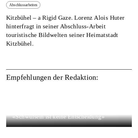
Abschlussarbeiten
Kitzbühel – a Rigid Gaze.
Lorenz Alois Huter
hinterfragt in seiner Abschluss-Arbeit
touristische Bildwelten seiner Heimatstadt
Kitzbühel.
Empfehlungen der Redaktion:
Männlichkeit
«Schwulsein ist keine Entscheidung»
Erst vor Kurzem wagten Dirk und Thomas
das Coming-out vor ihren Familien. Heute